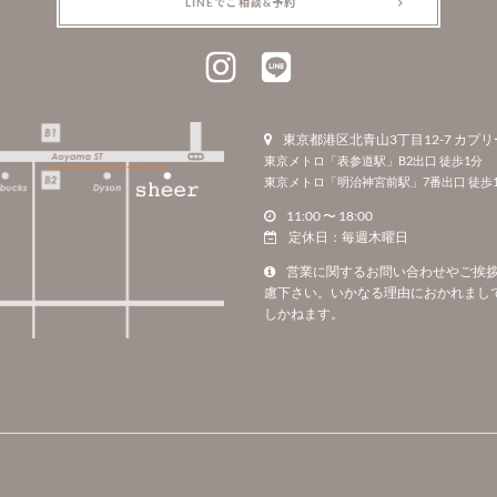
LINEでご相談&予約
東京都港区北青山3丁目12-7 カプリ
東京メトロ「表参道駅」B2出口 徒歩1分
東京メトロ「明治神宮前駅」7番出口 徒歩1
11:00 〜 18:00
定休日：毎週木曜日
営業に関するお問い合わせやご挨
慮下さい。いかなる理由におかれまし
しかねます。