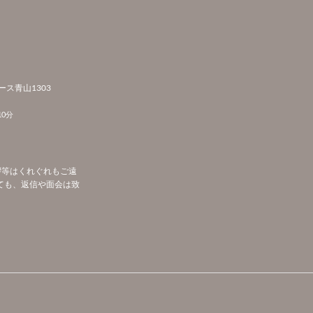
ース青山1303
0分
拶等はくれぐれもご遠
ても、返信や面会は致