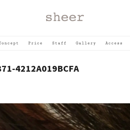
Concept
Price
Staff
Gallery
Access
871-4212A019BCFA